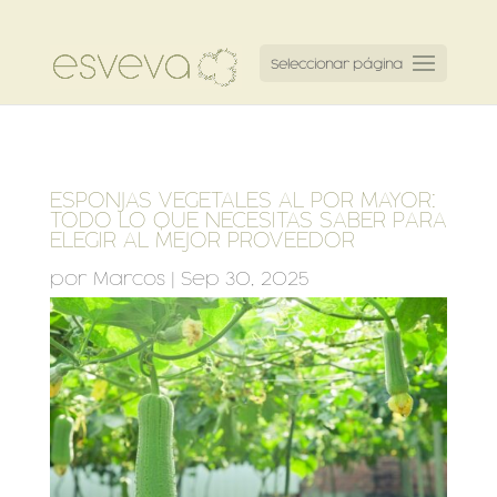
Seleccionar página
ESPONJAS VEGETALES AL POR MAYOR:
TODO LO QUE NECESITAS SABER PARA
ELEGIR AL MEJOR PROVEEDOR
por
Marcos
|
Sep 30, 2025