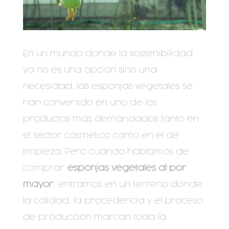
En un mundo donde la sostenibilidad
ya no es una opción sino una
necesidad, las esponjas vegetales se
han convertido en uno de los
productos más demandados tanto en
el sector cosmético como en el de
limpieza. Pero cuando hablamos de
comprar
esponjas vegetales al por
mayor
, entramos en un terreno donde
la calidad, la procedencia y el proceso
de producción marcan toda la