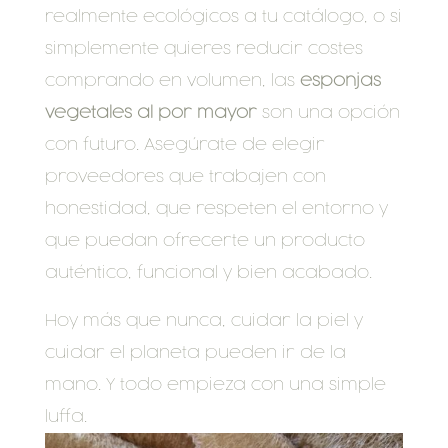
realmente ecológicos a tu catálogo, o si
simplemente quieres reducir costes
comprando en volumen, las
esponjas
vegetales al por mayor
son una opción
con futuro. Asegúrate de elegir
proveedores que trabajen con
honestidad, que respeten el entorno y
que puedan ofrecerte un producto
auténtico, funcional y bien acabado.
Hoy más que nunca, cuidar la piel y
cuidar el planeta pueden ir de la
mano. Y todo empieza con una simple
luffa.