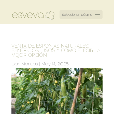
Seleccionar página
VENTA DE ESPONJAS NATURALES:
BENEFICIOS, USOS Y CÓMO ELEGIR LA
MEJOR OPCIÓN
por
Marcos
|
May 14, 2025