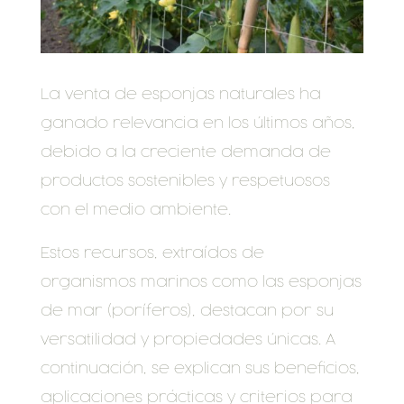
La venta de esponjas naturales ha
ganado relevancia en los últimos años,
debido a la creciente demanda de
productos sostenibles y respetuosos
con el medio ambiente.
Estos recursos, extraídos de
organismos marinos como las esponjas
de mar (poríferos), destacan por su
versatilidad y propiedades únicas. A
continuación, se explican sus beneficios,
aplicaciones prácticas y criterios para