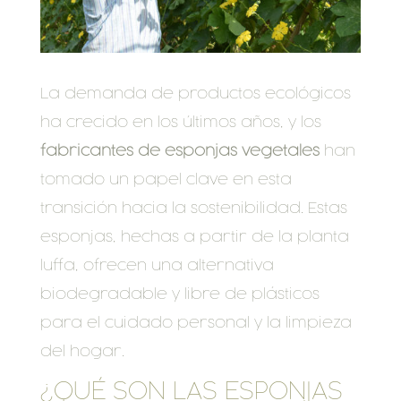
La demanda de productos ecológicos
ha crecido en los últimos años, y los
fabricantes de esponjas vegetales
han
tomado un papel clave en esta
transición hacia la sostenibilidad. Estas
esponjas, hechas a partir de la planta
luffa, ofrecen una alternativa
biodegradable y libre de plásticos
para el cuidado personal y la limpieza
del hogar.
¿QUÉ SON LAS ESPONJAS